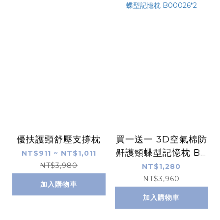
優扶護頸舒壓支撐枕
買一送一 3D空氣棉防
鼾護頸蝶型記憶枕 B0
NT$911 ~ NT$1,011
0026*2
NT$3,980
NT$1,280
NT$3,960
加入購物車
加入購物車