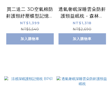
買二送二 3D空氣棉防
透氣奢眠深睡雲朵防鼾
鼾護頸紓壓蝶型記憶枕
護頸益眠枕 - 森林綠
頭 超值兩入組+枕套
BP60-gr
NT$1,399
NT$1,318
NT$5,540
NT$2,690
加入購物車
加入購物車