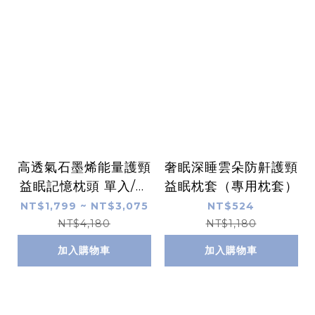
高透氣石墨烯能量護頸
奢眠深睡雲朵防鼾護頸
益眠記憶枕頭 單入/兩
益眠枕套（專用枕套）
入組 B80
NT$1,799 ~ NT$3,075
NT$524
NT$4,180
NT$1,180
加入購物車
加入購物車