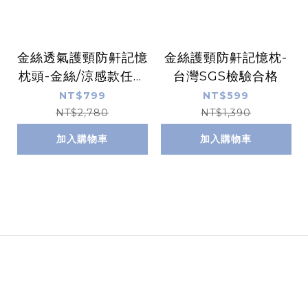
金絲透氣護頸防鼾記憶
金絲護頸防鼾記憶枕-
枕頭-金絲/涼感款任選
台灣SGS檢驗合格
(買一送一)
NT$799
NT$599
NT$2,780
NT$1,390
加入購物車
加入購物車
Image Title