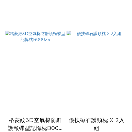
格菱紋3D空氣棉防鼾
優扶磁石護頸枕 X 2入
護頸蝶型記憶枕B000
組