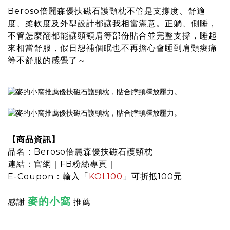
Beroso倍麗森優扶磁石護頸枕
不管是支撐度、舒適
度、柔軟度及外型設計都讓我相當滿意。正躺、側睡，
不管怎麼翻都能讓頭頸肩等部份貼合並完整支撐，睡起
來相當舒服，假日想補個眠也不再擔心會睡到肩頸痠痛
等不舒服的感覺了～
【商品資訊】
品名：
Beroso倍麗森優扶磁石護頸枕
連結：
官網
｜
FB粉絲專頁
｜
E-Coupon：輸入「
KOL100
」可折抵100元
麥的小窩
感謝
推薦