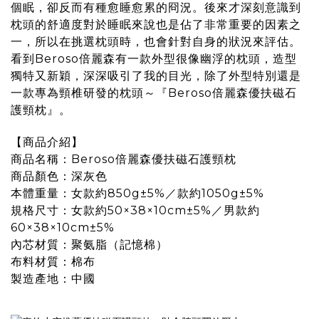
個眠，卻反而有種愈睡愈累的冏況。後來才深刻意識到
枕頭的舒適度對於睡眠來說也是佔了非常重要的因素之
一，所以在挑選枕頭時，也會針對自身的狀況來評估。
看到Beroso倍麗森有一款外型很像幽浮的枕頭，造型
獨特又新穎，深深吸引了我的目光，除了外型特別還是
一款專為頸椎研發的枕頭～『
Beroso倍麗森優扶磁石
護頸枕
』。
【商品介紹】
商品名稱：
Beroso倍麗森優扶磁石護頸枕
商品顏色：深灰色
本體重量：女款約850g±5%／款約1050g±5%
規格尺寸：女款約50×38×10cm±5%／男款約
60×38×10cm±5%
內芯材質：聚氨脂（記憶棉）
布料材質：棉布
製造產地：中國