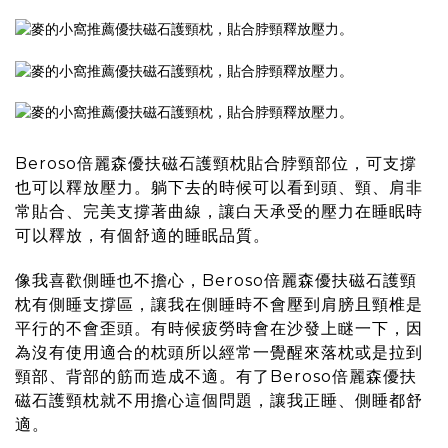
Beroso倍麗森優扶磁石護頸枕
貼合脖頸部位，可支撐
也可以釋放壓力。躺下去的時候可以看到頭、頸、肩非
常貼合、完美支撐著曲線，讓白天承受的壓力在睡眠時
可以釋放，有個舒適的睡眠品質。
像我喜歡側睡也不擔心，
Beroso倍麗森優扶磁石護頸
枕
有側睡支撐區，讓我在側睡時不會壓到肩膀且頸椎是
平行的不會歪頭。有時候疲勞時會在沙發上瞇一下，因
為沒有使用適合的枕頭所以經常一覺醒來落枕或是拉到
頸部、背部的筋而造成不適。有了
Beroso倍麗森優扶
磁石護頸枕
就不用擔心這個問題，讓我正睡、側睡都舒
適。