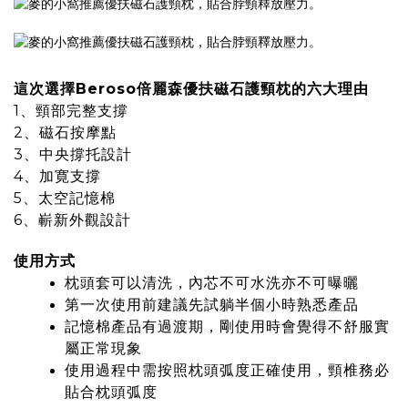
這次選擇
Beroso倍麗森優扶磁石護頸枕
的六大理由
1、頸部完整支撐
2、磁石按摩點
3、中央撐托設計
4、加寛支撐
5、太空記憶棉
6、嶄新外觀設計
使用方式
枕頭套可以清洗，內芯不可水洗亦不可曝曬
第一次使用前建議先試躺半個小時熟悉產品
記憶棉產品有過渡期，剛使用時會覺得不舒服實
屬正常現象
使用過程中需按照枕頭弧度正確使用，頸椎務必
貼合枕頭弧度