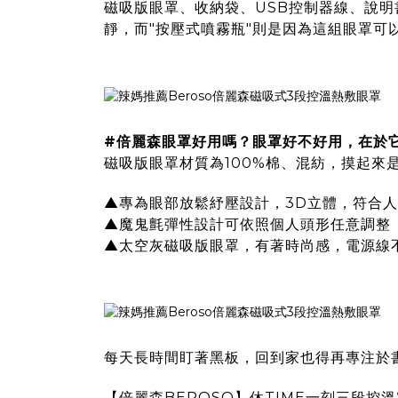
磁吸版眼罩、收納袋、USB控制器線、說明
靜，而"按壓式噴霧瓶"則是因為這組眼罩可
#倍麗森眼罩好用嗎？眼罩好不好用，在於
磁吸版眼罩材質為100%棉、混紡，摸起來
▲專為眼部放鬆紓壓設計，3D立體，符合
▲
魔鬼氈彈性設計可依照個人頭形任意調整
▲
太空灰磁吸版眼罩，有著時尚感，電源線
每天長時間盯著黑板，回到家也得再專注於
【倍麗森BEROSO】休TIME一刻三段控