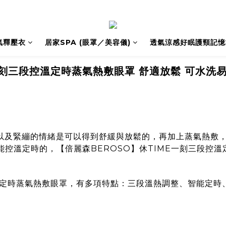
氣釋壓衣
居家SPA (眼罩／美容儀)
透氣涼感好眠護頸記憶
一刻三段控溫定時蒸氣熱敷眼罩 舒適放鬆 可水洗
以及緊繃的情緒是可以得到舒緩與放鬆的，再加上蒸氣熱敷
要能控溫定時的，
【倍麗森BEROSO】休TIME一刻三段控
溫定時蒸氣熱敷眼罩
，有多項特點：三段溫熱調整、智能定時