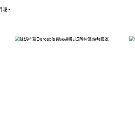
用呢~
Image Title