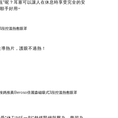
瓶"呢？耳塞可以讓人在休息時享受完全的安
順手好用~
性導熱片，護眼不過熱！
受"休TIME一刻"舒緩緊繃與壓力，學習力