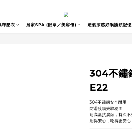
氣釋壓衣
居家SPA (眼罩／美容儀)
透氣涼感好眠護頸記憶
304不鏽
E22
304不鏽鋼安全耐用
防滑筷頭夾取穩固
耐高溫抗腐蝕，持久不
用得安心，吃得更安心