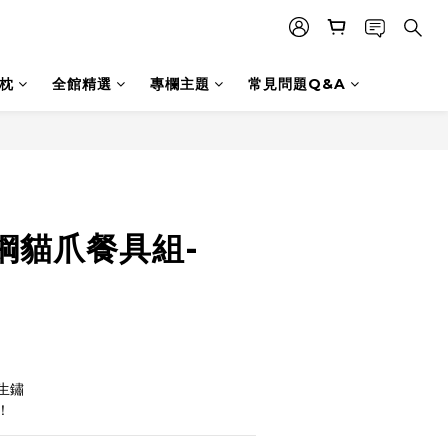
枕
全館精選
專欄主題
常見問題Q&A
立即購買
鋼貓爪餐具組-
生鏽
！