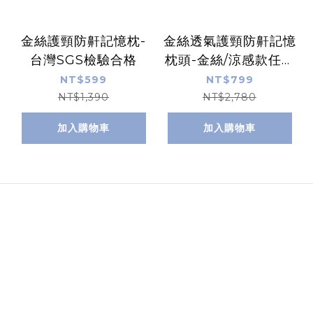
金絲護頸防鼾記憶枕-
金絲透氣護頸防鼾記憶
台灣SGS檢驗合格
枕頭-金絲/涼感款任選
(買一送一)
NT$599
NT$799
NT$1,390
NT$2,780
加入購物車
加入購物車
Image Title