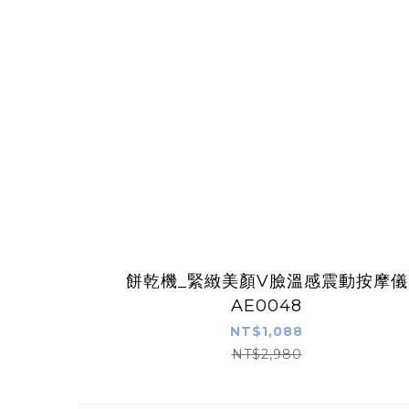
餅乾機_緊緻美顏V臉溫感震動按摩儀
AE0048
NT$1,088
NT$2,980