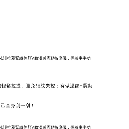
夠輕鬆拉提、避免細紋失控；有做溫熱+震動
自己全身刮一刮！