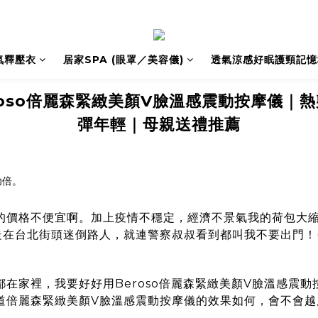
氣釋壓衣
居家SPA (眼罩／美容儀)
透氣涼感好眠護頸記憶
roso倍麗森緊緻美顏V臉溫感震動按摩儀｜
彈年輕｜母親送禮推薦
的價格不便宜啊。加上疫情不穩定，經濟不景氣我的荷包大
走在台北街頭迷倒路人，就連警察叔叔看到都叫我不要出門！
都在家裡，我要好好用
Beroso倍麗森緊緻美顏V臉溫感震動
道
倍麗森緊緻美顏V臉溫感震動按摩儀
的效果如何，會不會越