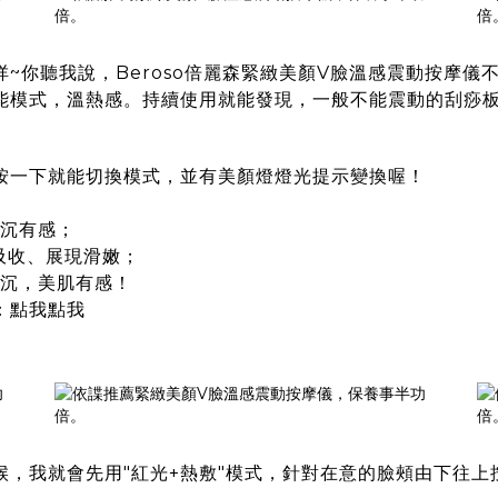
咩~你聽我說，
Beroso倍麗森緊緻美顏V臉溫感震動按摩儀
能模式，溫熱感。持續使用就能發現，一般不能震動的刮痧
，按一下就能切換模式，並有美顏燈燈光提示變換喔！
；
暗沉有感；
吸收、展現滑嫩；
暗沉，美肌有感！
：點我點我
，我就會先用"紅光+熱敷"模式，針對在意的臉頰由下往上