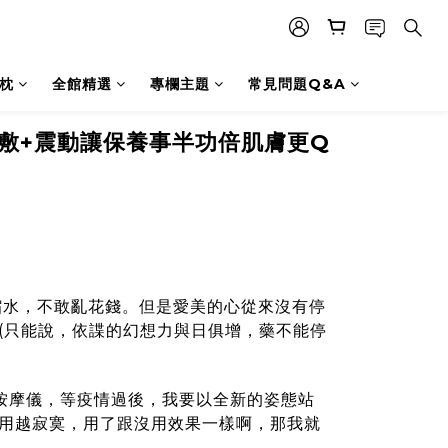
枕
全館精選
專欄主題
常見問題Q&A
熱敷+震動讓保養事半功倍肌膚更Q
縮水，不敢亂花錢。但是愛美的心從來沒有停
(只能說，依諜的幻想力與日俱增，藥不能停
按摩儀
，等疫情過後，我要以全新的姿態站
用越寂寞，用了跟沒用效果一樣啊，那我就