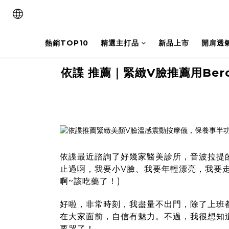
熱銷TOP10
精選主打品
新品上市
開肩透
依諜 推薦｜緊緻V臉推薦用Be
依諜最近諮詢了好幾家醫美診所，音波拉提
止過啊，我要小V臉、我要年輕漂亮，我要
啊~該吃藥了！)
好啦，非常時刻，我盡量不出門，除了上班
在大家面前，自信有魅力。不過，我很想知
要哭了！