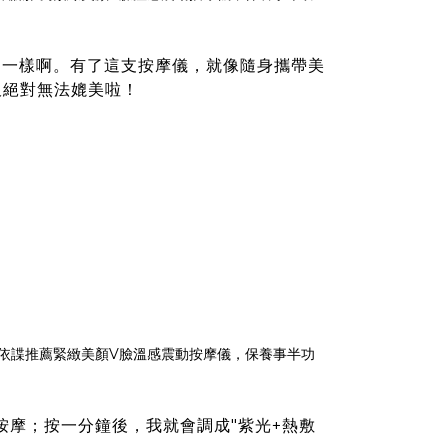
不一樣啊。有了這支按摩儀，就像隨身攜帶美
板絕對無法媲美啦！
按摩；按一分鐘後，我就會調成"紫光+熱敷