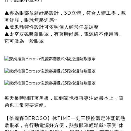
▲專為眼部放鬆紓壓設計，3D立體，符合人體工學，戴
著舒服，眼球無壓迫感~
▲
魔鬼氈彈性設計可依照個人頭形任意調整
▲
太空灰磁吸版眼罩，有著時尚感，電源線不使用時，
它可做為一般眼罩
每天長時間盯著黑板，回到家也得再專注於書本上，寶
弟也非常需要這組。
【倍麗森BEROSO】休TIME一刻三段控溫定時蒸氣熱
敷眼罩
，有行動電源好方便，熱敷眼罩輕鬆戴~享受"休