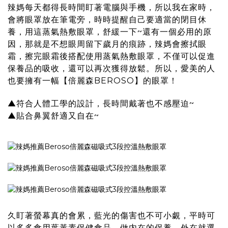
辣媽每天都得長時間盯著電腦與手機，所以我在家時，
會將眼罩放在筆電旁，時時提醒自己要適當的閉目休
養，用這蒸氣熱敷眼罩，舒緩一下~還有一個必用的原
因，那就是不想眼周留下歲月的痕跡，辣媽會擦拭眼
霜，擦完眼霜後搭配使用蒸氣熱敷眼罩，不僅可以促進
保養品的吸收，還可以再次獲得放鬆。所以，愛美的人
也要擁有一幅【倍麗森BEROSO】的眼罩！
▲符合人體工學的設計，長時間戴著也不感壓迫~
▲貼合鼻翼舒適又自在~
久盯著螢幕真的會累，藍光的傷害也不可小覷，平時可
以多多食用葉黃素保健食品，做内在的保養，外在就選