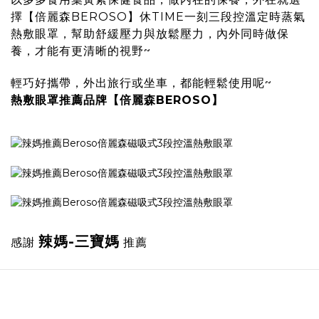
擇
【倍麗森BEROSO】休TIME一刻三段控溫定時蒸氣
熱敷眼罩
，幫助舒緩壓力與放鬆壓力，內外同時做保
養，才能有更清晰的視野~
輕巧好攜帶，外出旅行或坐車，都能輕鬆使用呢~
熱敷眼罩推薦品牌【倍麗森BEROSO】
辣媽-三寶媽
感謝
推薦
Image Title