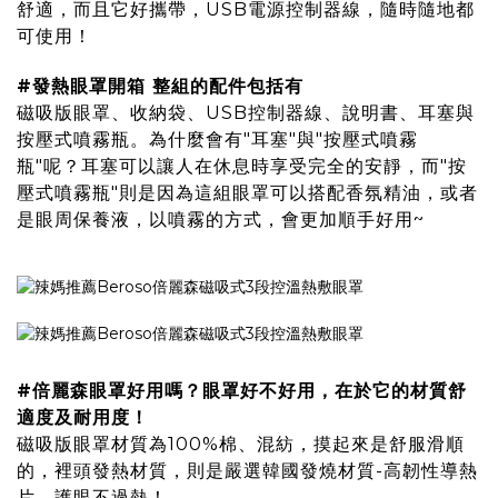
舒適，而且它好攜帶，USB電源控制器線，隨時隨地都
可使用！
#發熱眼罩開箱 整組的配件包括有
磁吸版眼罩、收納袋、USB控制器線、說明書、耳塞與
按壓式噴霧瓶。為什麼會有"耳塞"與"按壓式噴霧
瓶"呢？耳塞可以讓人在休息時享受完全的安靜，而"按
壓式噴霧瓶"則是因為這組眼罩可以搭配香氛精油，或者
是眼周保養液，以噴霧的方式，會更加順手好用~
#倍麗森眼罩好用嗎？眼罩好不好用，在於它的材質舒
適度及耐用度！
磁吸版眼罩材質為100%棉、混紡，摸起來是舒服滑順
的，裡頭發熱材質，則是嚴選韓國發燒材質-高韌性導熱
片，護眼不過熱！