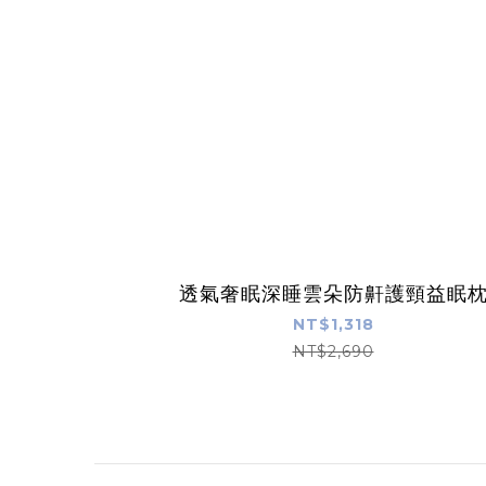
透氣奢眠深睡雲朵防鼾護頸益眠
NT$1,318
NT$2,690