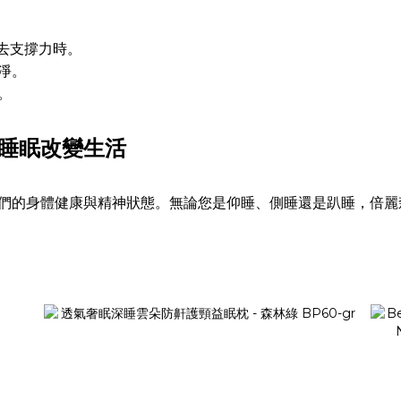
失去支撐力時。
淨。
。
睡眠改變生活
們的身體健康與精神狀態。無論您是仰睡、側睡還是趴睡，倍麗