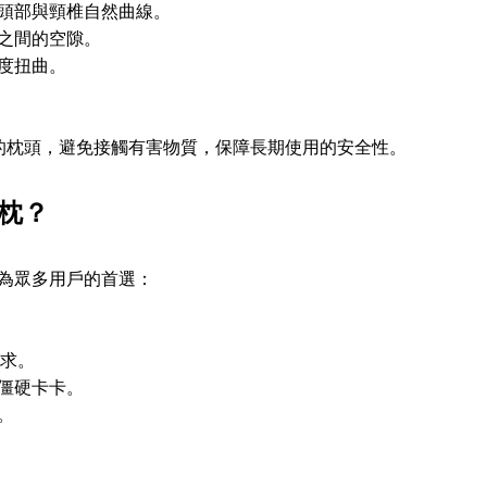
頭部與頸椎自然曲線。
之間的空隙。
度扭曲。
）的枕頭，避免接觸有害物質，保障長期使用的安全性。
枕？
為眾多用戶的首選：
求。
僵硬卡卡。
。