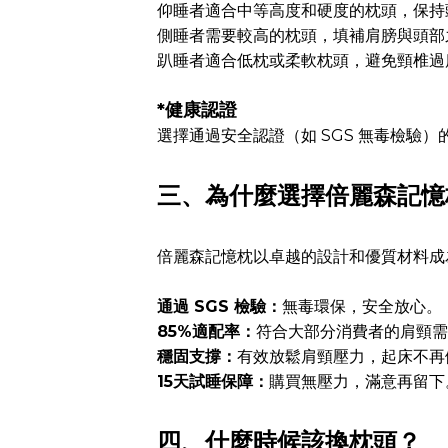
仰睡者適合中等高度和硬度的枕頭，保持
側睡者需要較高的枕頭，填補肩膀與頭部
趴睡者適合低枕或柔軟枕頭，避免頸椎過
*健康認證
選擇通過安全認證（如 SGS 無毒檢驗
三、為什麼選擇倍麗森記憶
倍麗森記憶枕以卓越的設計和優質材料成
通過 SGS 檢驗：
無毒環保，安全放心。
85%適配率：
符合大部分消費者的肩頸需
穩固支撐：
有效放鬆肩頸壓力，起床不再
15天試睡保障：
購買無壓力，滿意再留下
四、什麼時候該換枕頭？