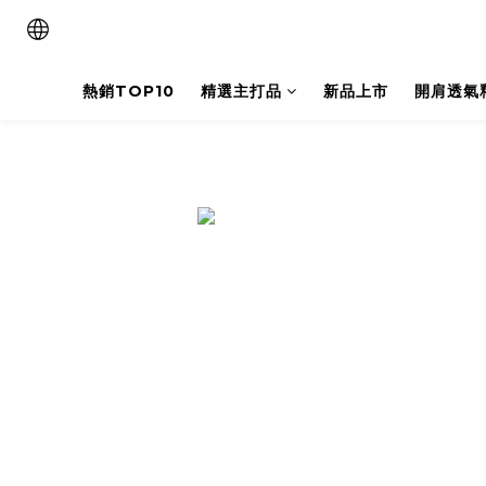
熱銷TOP10
精選主打品
新品上市
開肩透氣