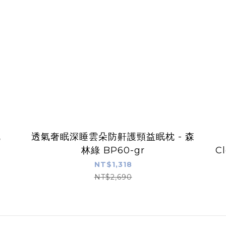
枕
透氣奢眠深睡雲朵防鼾護頸益眠枕 - 森
林綠 BP60-gr
Cl
NT$1,318
NT$2,690