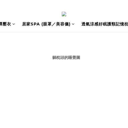
釋壓衣
居家SPA (眼罩／美容儀)
透氣涼感好眠護頸記憶