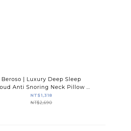
Beroso | Luxury Deep Sleep
oud Anti Snoring Neck Pillow -
Glacier Blue (Exclusive Color)
NT$1,318
NT$2,690