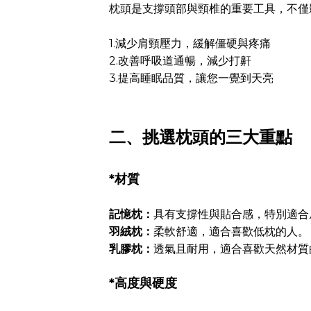
枕頭是支撐頭部與頸椎的重要工具，不僅
1.減少肩頸壓力，緩解僵硬與疼痛
2.改善呼吸道通暢，減少打鼾
3.提高睡眠品質，讓您一覺到天亮
二、挑選枕頭的三大重點
*材質
記憶枕：
具有支撐性與貼合感，特別適合
羽絨枕：
柔軟舒適，適合喜歡低枕的人。
乳膠枕：
透氣且耐用，適合喜歡天然材質
*高度與硬度