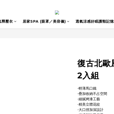
氣釋壓衣
居家SPA (眼罩／美容儀)
透氣涼感好眠護頸記憶
復古北歐
2入組
-輕薄馬口鐵
-疊加收納不占空間
-細膩烤漆工藝
-精美立體花紋
-大口徑加深設計