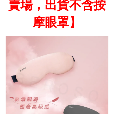
賣場，出貨不含按
摩眼罩】