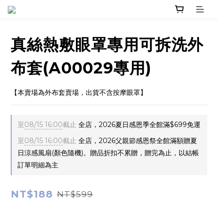
真絲熱敷眼罩專用可拆洗外
布套(A00029專用)
【本賣場為外布套賣場，出貨不含按摩眼罩】
至
08/15 16:00
截止
全店，2026夏日感恩季全館滿$699免運
至
08/15 16:00
截止
全店，2026父親節感恩祭全館滿額贈夏
日涼感風扇(顏色隨機)。贈品折扣不累贈，贈完為止，以結帳
訂單明細為主
NT$188
NT$599