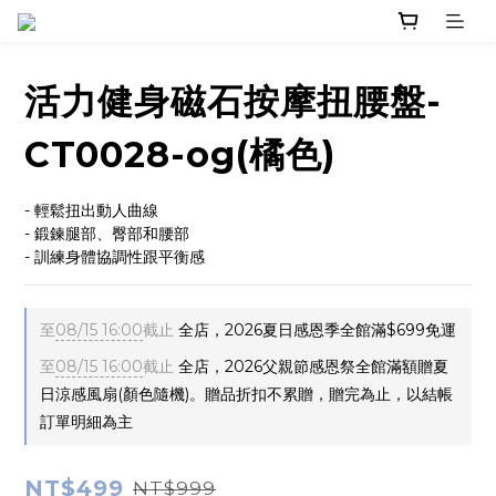
活力健身磁石按摩扭腰盤-
CT0028-og(橘色)
- 輕鬆扭出動人曲線
- 鍛鍊腿部、臀部和腰部
- 訓練身體協調性跟平衡感
至
08/15 16:00
截止
全店，2026夏日感恩季全館滿$699免運
至
08/15 16:00
截止
全店，2026父親節感恩祭全館滿額贈夏
日涼感風扇(顏色隨機)。贈品折扣不累贈，贈完為止，以結帳
訂單明細為主
NT$499
NT$999