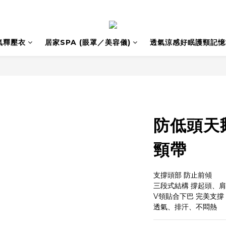
氣釋壓衣
居家SPA (眼罩／美容儀)
透氣涼感好眠護頸記憶
防低頭天
頸帶
支撐頭部 防止前傾
三段式結構 撐起頭、
V領貼合下巴 完美支撐
透氣、排汗、不悶熱