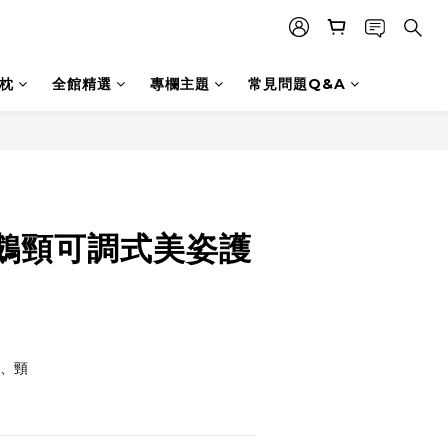
枕
全館精選
專欄主題
常見問題Q&A
鵝頸可調式美姿護
肩、頸