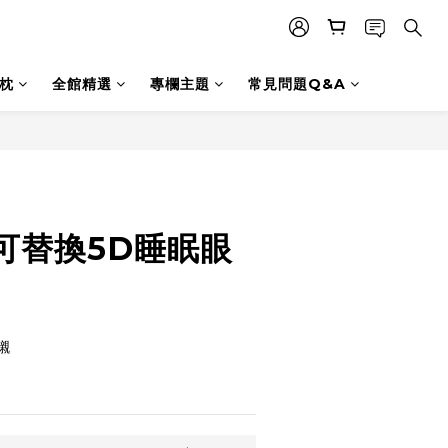
枕
全館精選
專欄主題
常見問題Q&A
立即購買
可替換5D睡眠眼
襯