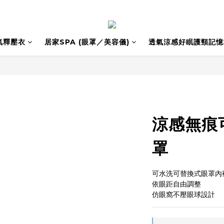
氣釋壓衣
居家SPA (眼罩／美容儀)
透氣涼感好眠護頸記憶
涼感無痕
罩
可水洗可替換式眼罩內
依眼距自由調整
仿眼窩不壓眼球設計