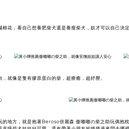
減棉花，看自己想養肥柴犬還是養瘦柴犬，奴才可以自己決
肉，就像是隻有膠原蛋白的柴，超療癒，超紓壓。
玩的地方，就是抱著
Beroso倍麗森 傲嘟嘟の柴之助玩偶抱
看直呼柴犬娃娃好可愛，還有帶著小朋友的媽媽過來問去哪