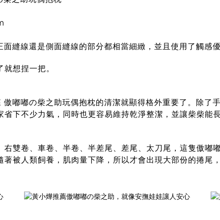
m
是正面縫線還是側面縫線的部分都相當細緻，並且使用了觸感
了就想捏一把。
麗森 傲嘟嘟の柴之助玩偶抱枕
的清潔就顯得格外重要了。除了手
家省下不少力氣，同時也更容易維持乾淨整潔，並讓柴柴能
、右雙卷、車卷、半卷、半差尾、差尾、太刀尾，這隻
傲嘟
隨著被人類飼養，肌肉量下降，所以才會出現大部份的捲尾