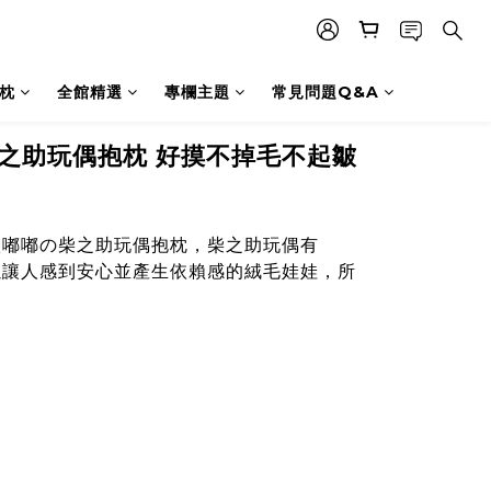
枕
全館精選
專欄主題
常見問題Q&A
柴之助玩偶抱枕 好摸不掉毛不起皺
 傲嘟嘟の柴之助玩偶抱枕
，柴之助玩偶有
以讓人感到安心並產生依賴感的絨毛娃娃，所