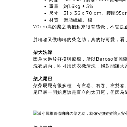
重量：約1.6kg ± 5%
尺寸：31 x 36 x 70 cm、腰圍95c
材質：聚脂纖維、棉
70cm高的柴之助抱起來很有感覺，不管
胖嘟嘟又傲嘟嘟的柴之助，真的好可愛，看
柴犬洗澡
因為太過於好摸與療癒，所以
Beroso倍
洗衣袋內，即可用洗衣機清洗，絕對能讓大
柴犬尾巴
柴柴屁屁有很多種，有左卷、右卷、左雙卷
尾巴最一開始應該是直立的太刀尾，但因為