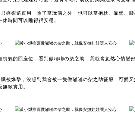
不只療癒還實用，除了當玩偶之外，也可以當抱枕、靠墊、腰
午休時間可以睡得很安穩。
頭喪氣的回座位，看到
傲嘟嘟の柴之助
，我就會忽然心情變
個心臟被爆擊，沒想到我會被一隻
傲嘟嘟の柴之助
征服，可愛又
級無敵實用。