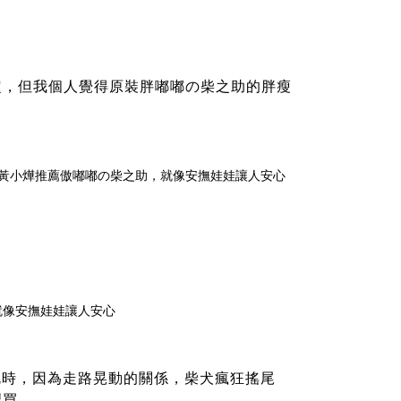
定，但我個人覺得原裝胖嘟嘟の
柴之助
的胖瘦
枕
時，因為走路晃動的關係，柴犬瘋狂搖尾
裡買。