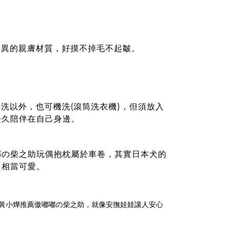
優異的親膚材質，好摸不掉毛不起皺。
洗以外，也可機洗(滾筒洗衣機)，但須放入
長久陪伴在自己身邊。
嘟の柴之助玩偶抱枕
屬於車卷，其實日本犬的
，相當可愛。