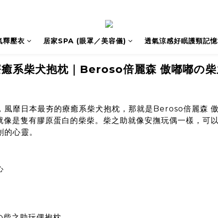
氣釋壓衣
居家SPA (眼罩／美容儀)
透氣涼感好眠護頸記憶
癒系柴犬抱枕｜Beroso倍麗森 傲嘟嘟の
，風靡日本最夯的療癒系柴犬抱枕，那就
是Beroso倍麗森
，就像是隻有膠原蛋白的柴柴。柴之助就像安撫玩偶一樣，可
創的心靈。
嘟の柴之助玩偶抱枕