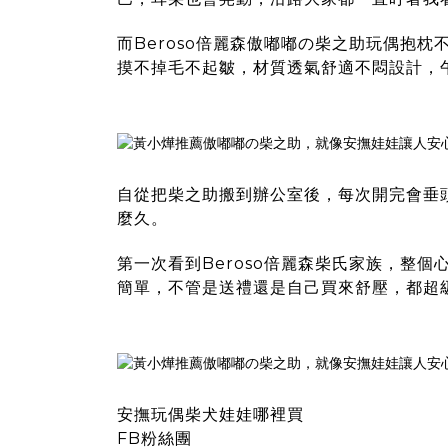
而
Beroso倍麗森傲嘟嘟の柴之助玩偶抱枕
摸不掉毛不起皺，材質透氣舒適不悶設計，
自從把
柴之助
搬到辦公室後，每次開完會垂
麼久。
第一次看到Beroso倍麗森柴氏家族，整
簡單，不管是送禮還是自己買來舒壓，都超
安撫玩偶柴犬娃娃哪裡買
FB粉絲團