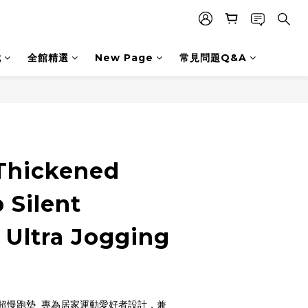
枕
全館精選
New Page
常見問題Q&A
BUY NOW
Thickened
 Silent
 Ultra Jogging
6
超慢跑墊  專為居家運動愛好者設計，兼