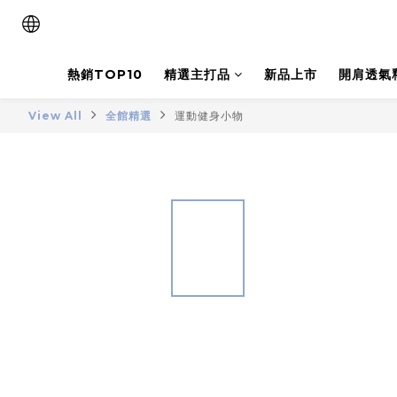
熱銷TOP10
精選主打品
新品上市
開肩透氣
View All
全館精選
運動健身小物