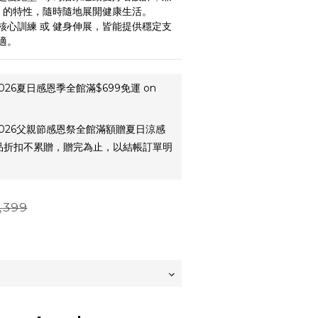
帶 的特性，隨時隨地展開健康生活。
核心訓練 或 健身伸展，皆能提供穩定支
適。
026夏日感恩季全館滿$699免運 on
026父親節感恩祭全館滿額贈夏日涼感
贈品折扣不累贈，贈完為止，以結帳訂單明
,399