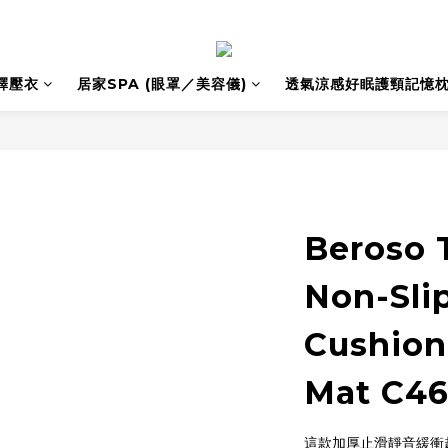
釋壓衣
居家SPA (眼罩／美容儀)
透氣涼感好眠護頸記憶
Beroso 
Non-Slip
Cushion
Mat C4
這款加厚止滑靜音緩衝