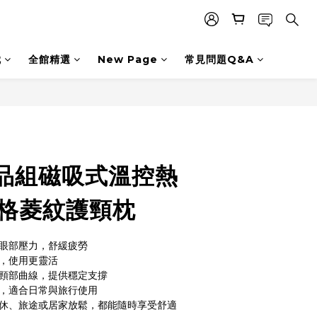
枕
全館精選
New Page
常見問題Q&A
BUY NOW
品組磁吸式溫控熱
 格菱紋護頸枕
解眼部壓力，舒緩疲勞
便，使用更靈活
合頸部曲線，提供穩定支撐
氣，適合日常與旅行使用
午休、旅途或居家放鬆，都能隨時享受舒適