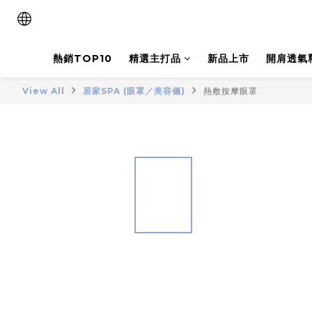
熱銷TOP10
精選主打品
新品上市
開肩透氣
View All
居家SPA (眼罩／美容儀)
熱敷按摩眼罩