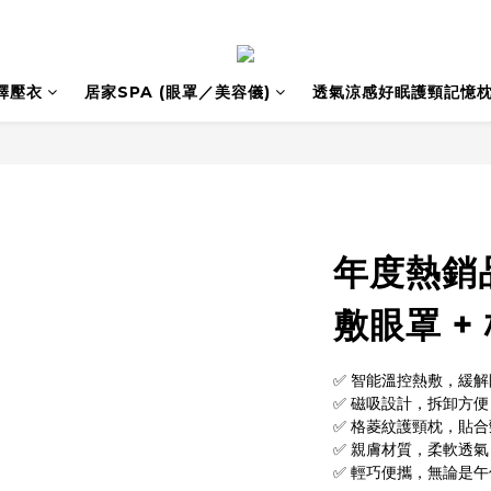
釋壓衣
居家SPA (眼罩／美容儀)
透氣涼感好眠護頸記憶
年度熱銷
敷眼罩 +
✅ 智能溫控熱敷，緩
✅ 磁吸設計，拆卸方
✅ 格菱紋護頸枕，貼
✅ 親膚材質，柔軟透
✅ 輕巧便攜，無論是