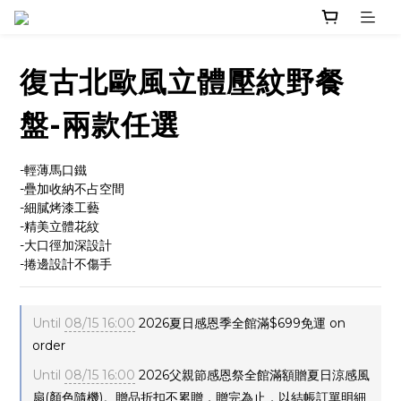
復古北歐風立體壓紋野餐
盤-兩款任選
-輕薄馬口鐵
-疊加收納不占空間
-細膩烤漆工藝
-精美立體花紋
-大口徑加深設計
-捲邊設計不傷手
Until
08/15 16:00
2026夏日感恩季全館滿$699免運 on
order
Until
08/15 16:00
2026父親節感恩祭全館滿額贈夏日涼感風
扇(顏色隨機)。贈品折扣不累贈，贈完為止，以結帳訂單明細