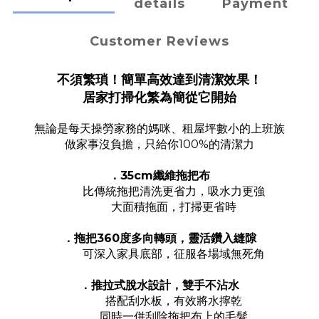
details
Payment
Customer Reviews
不須繁瑣！簡單高效達到清潔效果！
居家打掃化繁為簡從它開始
無論是每天操勞家務的媽咪、租屋坪數小的上班族
做家事沒負擔，只給你100%的清潔力
．35cm纖維拖把布
比傳統拖把清洗更省力，吸水力更強
大面積拖面，打掃更省時
．拖把360度多向轉頭，靈活鑽入縫隙
可深入家具底部，征服各場域無死角
．推拉式脫水設計，雙手不沾水
搭配刮水板，有效將水擰乾
同時一併刮除拖把布上的毛髮