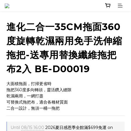
進化二合一35CM拖面360
度旋轉乾濕兩用免手洗伸縮
拖把-送專用替換纖維拖把
布2入 BE-D00019
大面積拖面，打掃更省時
拖把360度多向轉頭，靈活鑽入縫隙
乾濕兩用，一網打盡
可替換式拖把布，適合各種材質面
二合一設計，無須一桶一拖把
Until
08/15 16:00
2026夏日感恩季全館滿$699免運 on