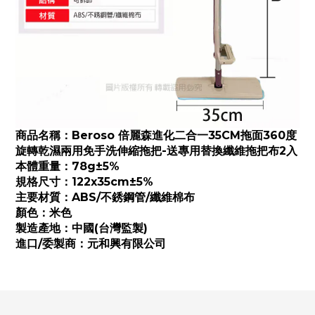
商品名稱：
Beroso 倍麗森進化二合一35CM拖面360度
旋轉乾濕兩用免手洗伸縮拖把-送專用替換纖維拖把布2入
本體重量：78g±5%
規格尺寸：122x35cm±5%
主要材質：ABS/不銹鋼管/纖維棉布
顏色：米色
製造產地：中國(台灣監製)
進口/委製商：元和興有限公司