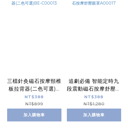
三檔針灸磁石按摩頸椎
追劇必備 智能定時九
板拉背器(二色可選)B
段震動磁石按摩舒壓眼
E-C00013
罩A00017
NT$388
NT$388
NT$899
NT$1,280
加入購物車
加入購物車