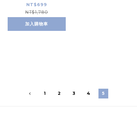
0026
NT$699
NT$1,780
加入購物車
1
2
3
4
5
Image Title